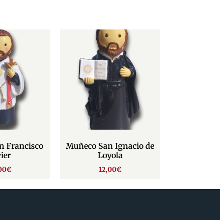
n Francisco
Muñeco San Ignacio de
ier
Loyola
00
€
12,00
€