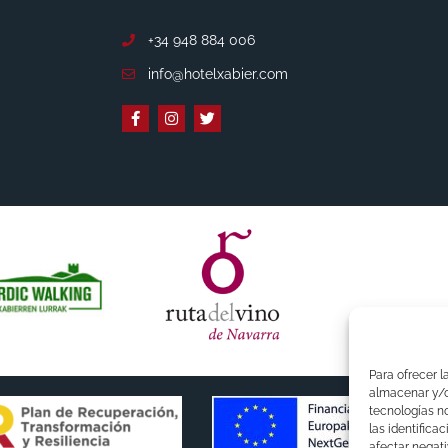
+34 948 884 006
info@hotelxabier.com
Para ofrecer l
almacenar y/o 
tecnologías n
las identifica
afectar negati