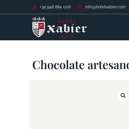
+34 948 884 006
info@hotelxabier.com
Chocolate artesan