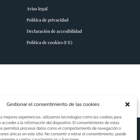
Aviso legal
Política de privacidad
Declaración de accesibilidad
Política de cookies (UE)
Gestionar el consentimiento de las cookies
as mejores experiencias, utilizamos tecnologías como las cookies para
acceder a la información del dispositivo. El consentimiento de estas
os permitirá procesar datos como el comportamiento de navegación o
ciones únicas en este sitio. No consentir o retirar el consentimiento, puede
vamente a ciertas características y funciones.