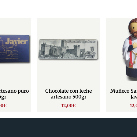
rtesano puro
Chocolate con leche
Muñeco Sa
5gr
artesano 500gr
Jav
00
€
12,00
€
12,