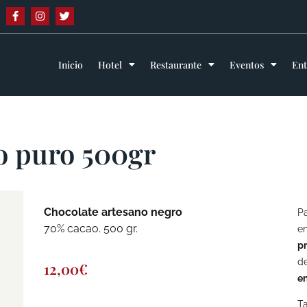
Inicio
Hotel
Restaurante
Eventos
En
o puro 500gr
Chocolate artesano negro
Pa
70% cacao. 500 gr.
en
pr
de
12,00
€
en
Ta