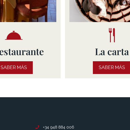
restaurante
La carta
SABER MÁS
SABER MÁS
+34 948 884 006