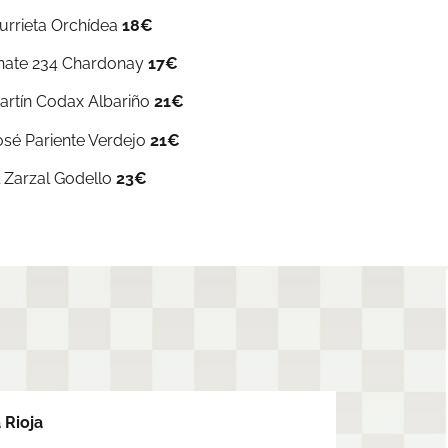
nurrieta Orchídea
18€
nate 234 Chardonay
17€
artín Codax Albariño
21€
osé Pariente Verdejo
21€
l Zarzal Godello
23€
 Rioja