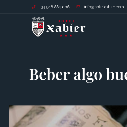
+34 948 884 006
info@hotelxabier.com
Beber algo bu