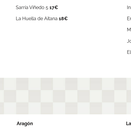
Sarría Viñedo 5
17€
I
La Huella de Aitana
18€
E
M
J
E
Aragón
La