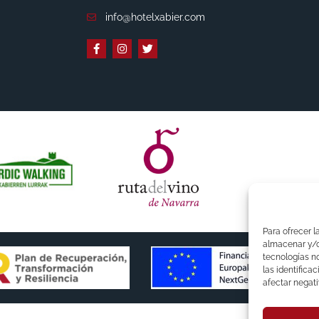
info@hotelxabier.com
Para ofrecer l
almacenar y/o 
tecnologías n
las identifica
afectar negati