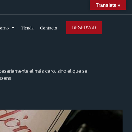
Translate »
RESERVAR
torno
Tienda
Contacto
cesariamente el más caro, sino el que se
ssens