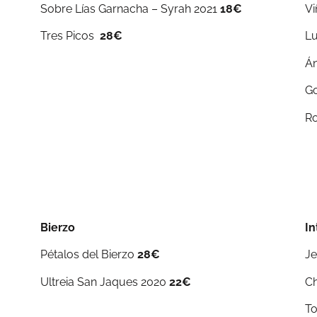
Sobre Lías Garnacha – Syrah 2021
18€
Vi
Tres Picos
28€
Lu
Á
G
R
Bierzo
In
Pétalos del Bierzo
28€
Je
Ultreia San Jaques 2020
22€
Ch
To