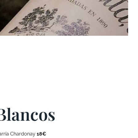
Blancos
arría Chardonay
18€